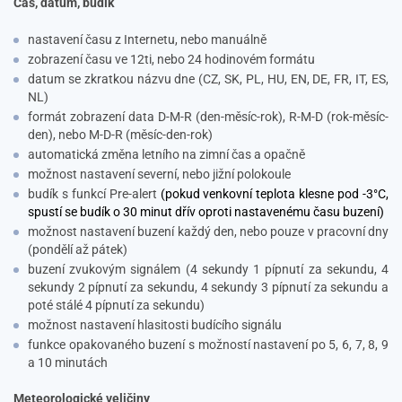
Čas, datum, budík
nastavení času z Internetu, nebo manuálně
zobrazení času ve 12ti, nebo 24 hodinovém formátu
datum se zkratkou názvu dne (CZ, SK, PL, HU, EN, DE, FR, IT, ES,
NL)
formát zobrazení data D-M-R (den-měsíc-rok), R-M-D (rok-měsíc-
den), nebo M-D-R (měsíc-den-rok)
automatická změna letního na zimní čas a opačně
možnost nastavení severní, nebo jižní polokoule
budík s funkcí Pre-alert
(pokud venkovní teplota klesne pod -3°C,
spustí se budík o 30 minut dřív oproti nastavenému času buzení)
možnost nastavení buzení každý den, nebo pouze v pracovní dny
(pondělí až pátek)
buzení zvukovým signálem (4 sekundy 1 pípnutí za sekundu, 4
sekundy 2 pípnutí za sekundu, 4 sekundy 3 pípnutí za sekundu a
poté stálé 4 pípnutí za sekundu)
možnost nastavení hlasitosti budícího signálu
funkce opakovaného buzení s možností nastavení po 5, 6, 7, 8, 9
a 10 minutách
Meteorologické veličiny