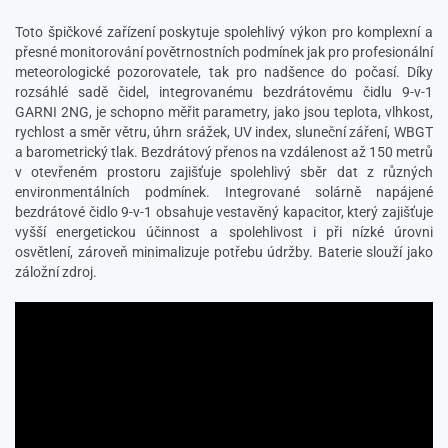
Toto špičkové zařízení poskytuje spolehlivý výkon pro komplexní a
přesné monitorování povětrnostních podmínek jak pro profesionální
meteorologické pozorovatele, tak pro nadšence do počasí. Díky
rozsáhlé sadě čidel, integrovanému bezdrátovému čidlu 9-v-1
GARNI 2NG, je schopno měřit parametry, jako jsou teplota, vlhkost,
rychlost a směr větru, úhrn srážek, UV index, sluneční záření, WBGT
a barometrický tlak. Bezdrátový přenos na vzdálenost až 150 metrů
v otevřeném prostoru zajišťuje spolehlivý sběr dat z různých
environmentálních podmínek. Integrované solárně napájené
bezdrátové čidlo 9-v-1 obsahuje vestavěný kapacitor, který zajišťuje
vyšší energetickou účinnost a spolehlivost i při nízké úrovni
osvětlení, zároveň minimalizuje potřebu údržby. Baterie slouží jako
záložní zdroj.