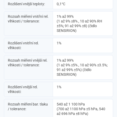
Rozlišení vnější teploty:
0,1°C
Rozsah měření vnitřní rel.
1% až 99%
vlhkosti / tolerance:
(1 až 9% ±8% , 10 až 90% RH
±5%; 91 až 99% ±8) (čidlo
SENSIRION)
Rozlišení vnitřní rel.
1%
vlhkosti:
Rozsah měření vnější rel.
1% až 99%
vlhkosti / tolerance:
(1 až 9% ±5% , 10 až 90% ±3.5%;
91 až 99% ±5%) (čidlo
SENSIRION)
Rozlišení vnější rel.
1%
vlhkosti:
Rozsah měření bar. tlaku
540 až 1 100 hPa
/ tolerance:
(700 až 1100 hPa ±5 hPa, 540
až 696 hPa ±8 hPa)