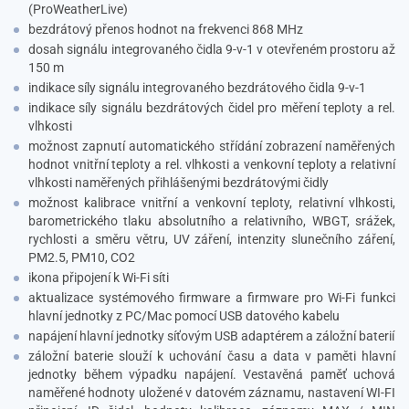
(ProWeatherLive)
bezdrátový přenos hodnot na frekvenci 868 MHz
dosah signálu integrovaného čidla 9-v-1 v otevřeném prostoru až
150 m
indikace síly signálu integrovaného bezdrátového čidla 9-v-1
indikace síly signálu bezdrátových čidel pro měření teploty a rel.
vlhkosti
možnost zapnutí automatického střídání zobrazení naměřených
hodnot vnitřní teploty a rel. vlhkosti a venkovní teploty a relativní
vlhkosti naměřených přihlášenými bezdrátovými čidly
možnost kalibrace vnitřní a venkovní teploty, relativní vlhkosti,
barometrického tlaku absolutního a relativního, WBGT, srážek,
rychlosti a směru větru, UV záření, intenzity slunečního záření,
PM2.5, PM10, CO2
ikona připojení k Wi-Fi síti
aktualizace systémového firmware a firmware pro Wi-Fi funkci
hlavní jednotky z PC/Mac pomocí USB datového kabelu
napájení hlavní jednotky síťovým USB adaptérem a záložní baterií
záložní baterie slouží k uchování času a data v paměti hlavní
jednotky během výpadku napájení. Vestavěná paměť uchová
naměřené hodnoty uložené v datovém záznamu, nastavení WI-FI