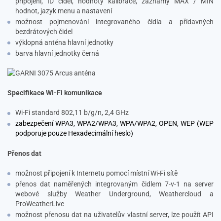
připojení, ID čidel, hodnoty kalibrace, záznamy MAX / MIN
hodnot, jazyk menu a nastavení
možnost pojmenování integrovaného čidla a přídavných
bezdrátových čidel
výklopná anténa hlavní jednotky
barva hlavní jednotky černá
Specifikace Wi-Fi komunikace
Wi-Fi standard 802,11 b/g/n, 2,4 GHz
zabezpečení WPA3, WPA2/WPA3, WPA/WPA2, OPEN, WEP (WEP
podporuje pouze Hexadecimální heslo)
Přenos dat
možnost připojení k Internetu pomocí místní Wi-Fi sítě
přenos dat naměřených integrovaným čidlem 7-v-1 na server
webové služby Weather Underground, Weathercloud a
ProWeatherLive
možnost přenosu dat na uživatelův vlastní server, lze použít API