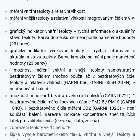
měření vnitřní teploty a relativní vlhkost
měření vnější teploty a relativní vlhkosti integrovaným čidlem 9-v-
1
grafický indikátor vnitřní teploty – rychlá informace o aktuálním
stavu teploty. Barva domečku se mění podle naměřené hodnoty
(23 barev)
grafický indikátor venkovní teploty – rychlá informace o
aktuálním stavu teploty. Barva kroužku se mění podle naměřené
hodnoty (23 barev)
možnost měření vnitřní a vnější teploty samostatným
bezdrátovým čidlem (možno použít až 7 bezdrátových čidel
teploty a relativní vlhkosti (GARNI 056, GARNI 055H 2GEN) –
není součástí balení
možnost připojení 1 bezdrátového čidla blesků (GARNI 072L), 1
bezdrátového čidla měření pevných částic PM2.5 / PM10 (GARNI
104Q), 1 bezdrátového čidla měření CO2 (GARNI 102Q) – není
součástí balení. Barevná indikace koncentrace znečišťujících
látek pro volitelná čidla (červená, žlutá, zelená)
zobrazení teploty ve °C, nebo °F
šipka vývoje barometrického tlaku, vnitřní a vnější teploty a