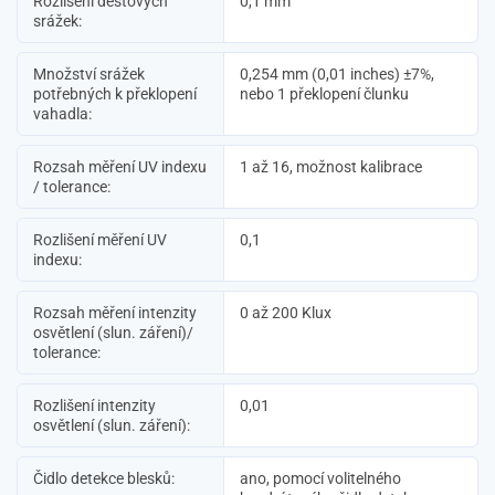
Rozlišení dešťových
0,1 mm
srážek:
Množství srážek
0,254 mm (0,01 inches) ±7%,
potřebných k překlopení
nebo 1 překlopení člunku
vahadla:
Rozsah měření UV indexu
1 až 16, možnost kalibrace
/ tolerance:
Rozlišení měření UV
0,1
indexu:
Rozsah měření intenzity
0 až 200 Klux
osvětlení (slun. záření)/
tolerance:
Rozlišení intenzity
0,01
osvětlení (slun. záření):
Čidlo detekce blesků:
ano, pomocí volitelného