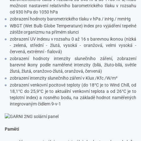
možnost nastavení relativního barometrického tlaku v rozsahu
od 930 hPa do 1050 hPa
zobrazení hodnoty barometrického tlaku v hPa / inHg / mmHg
WBGT (Wet Bulb Globe Temperature) index pro vyjádření tepelné
zátěže organizmu na přímém slunci
zobrazení UV indexu v rozsahu 0 až 16 s barevnou ikonou (nízká
- zelená, střední - žlutá, vysoká - oranžová, velmi vysoká -
červená, extrémní - fialová)
zobrazení hodnoty intenzity slunečního záření, zobrazení
barevné ikony podle naměřené intenzity (bílá, žluto-bílá, světle
žlutá, žlutá, oranžovo-žlutá, oranžová, červená)
zobrazení intenzity slunečního záření v Klux /Kfc /W/m²
zobrazení venkovní pocitové teploty (do 18°C je to Wind Chill, od
18,1°C do 25,9°C je to aktuální venkovní teplota a od 26°C je to
teplotní index) a rosného bodu, na základě hodnot naměřených
integrovaným čidlem 9-v-1
Paměti