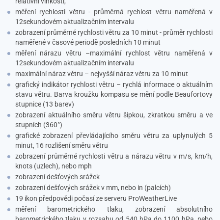
relativní vlhkosti,
měření rychlosti větru - průměrná rychlost větru naměřená v
12sekundovém aktualizačním intervalu
zobrazení průměrné rychlosti větru za 10 minut - průměr rychlosti
naměřené v časové periodě posledních 10 minut
měření nárazu větru –maximální rychlost větru naměřená v
12sekundovém aktualizačním intervalu
maximální náraz větru
– nejvyšší náraz větru za 10 minut
grafický indikátor rychlosti větru – rychlá informace o aktuálním
stavu větru. Barva kroužku kompasu se mění podle Beaufortovy
stupnice (13 barev)
zobrazení aktuálního směru větru šipkou, zkratkou směru a ve
stupních (360°)
grafické zobrazení převládajícího směru větru za uplynulých 5
minut, 16 rozlišení směru větru
zobrazení průměrné rychlosti větru a nárazu větru v m/s, km/h,
knots (uzlech), nebo mph
zobrazení dešťových srážek
zobrazení dešťových srážek v mm, nebo in (palcích)
19 ikon předpovědi počasí ze serveru ProWeatherLive
měření barometrického tlaku, zobrazení absolutního
barometrického tlaku v rozsahu od 540 hPa do 1100 hPa, nebo