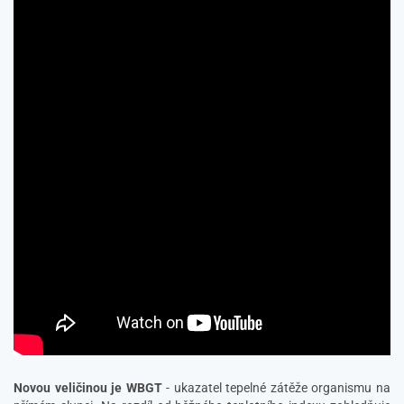
Novou veličinou je WBGT
-
ukazatel tepelné zátěže organismu na