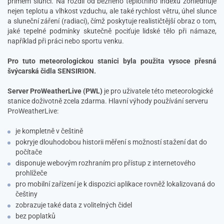
přímém slunci.
Na rozdíl od běžného teplotního indexu zohledňuje
nejen teplotu a vlhkost vzduchu, ale také rychlost větru, úhel slunce
a sluneční záření (radiaci), čímž poskytuje realističtější obraz o tom,
jaké tepelné podmínky skutečně pociťuje lidské tělo při námaze,
například při práci nebo sportu venku.
Pro tuto meteorologickou stanici byla použita vysoce přesná
švýcarská čidla SENSIRION.
Server ProWeatherLive (PWL)
je pro uživatele této meteorologické
stanice doživotně zcela zdarma. Hlavní výhody používání serveru
ProWeatherLive:
je kompletně v češtině
pokryje dlouhodobou historii měření s možností stažení dat do
počítače
disponuje webovým rozhraním pro přístup z internetového
prohlížeče
pro mobilní zařízení je k dispozici aplikace rovněž lokalizovaná do
češtiny
zobrazuje také data z volitelných čidel
bez poplatků