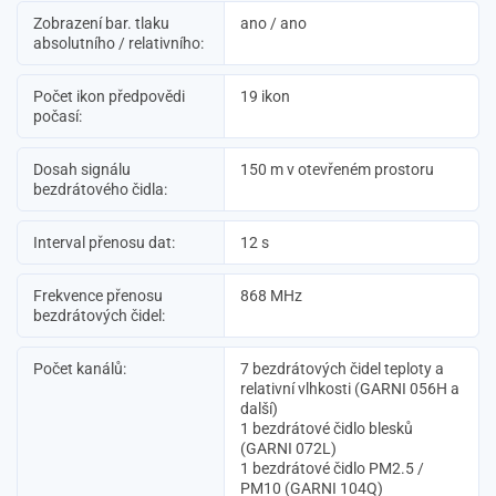
Zobrazení bar. tlaku
ano / ano
absolutního / relativního:
Počet ikon předpovědi
19 ikon
počasí:
Dosah signálu
150 m v otevřeném prostoru
bezdrátového čidla:
Interval přenosu dat:
12 s
Frekvence přenosu
868 MHz
bezdrátových čidel:
Počet kanálů:
7 bezdrátových čidel teploty a
relativní vlhkosti (GARNI 056H a
další)
1 bezdrátové čidlo blesků
(GARNI 072L)
1 bezdrátové čidlo PM2.5 /
PM10 (GARNI 104Q)