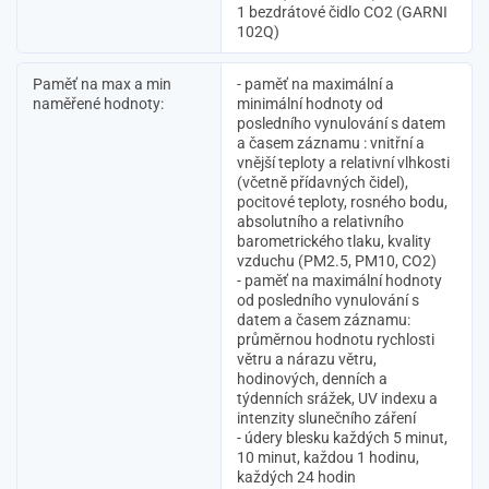
1 bezdrátové čidlo CO2 (GARNI
102Q)
Paměť na max a min
- paměť na maximální a
naměřené hodnoty:
minimální hodnoty od
posledního vynulování s datem
a časem záznamu : vnitřní a
vnější teploty a relativní vlhkosti
(včetně přídavných čidel),
pocitové teploty, rosného bodu,
absolutního a relativního
barometrického tlaku, kvality
vzduchu (PM2.5, PM10, CO2)
- paměť na maximální hodnoty
od posledního vynulování s
datem a časem záznamu:
průměrnou hodnotu rychlosti
větru a nárazu větru,
hodinových, denních a
týdenních srážek, UV indexu a
intenzity slunečního záření
- údery blesku každých 5 minut,
10 minut, každou 1 hodinu,
každých 24 hodin