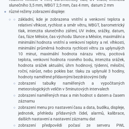
slunečního 3,5 mm, WBGT 2,5 mm, čas 4 mm,
datum 2 mm
různé režimy zobrazení displeje:
základní, kde je zobrazena vnitřní a venkovní teplota a
relativní vlhkost, rychlost a směr větru, WBGT, barometrický
tlak, intenzita slunečního záření, UV index, srážky, datum,
čas, fáze Měsíce, čas východu Slunce a Měsíce, maximální a
minimální hodnota vnitřní a venkovní teploty a rel. vlhkosti,
minimální průměrná hodnota rychlosti větru za uplynulých
10 minut, maximální hodnota nárazu větru, pocitová
teplota, venkovní hodnota rosného bodu, intenzita srážek,
hodnota srážek aktuální, úhrn hodinový, týdenní, měsíční,
roční, nárůst, nebo pokles bar. tlaku za uplynulé 3 hodiny,
hodnoty naměřené přídavnými bezdrátovými čidly
zobrazení tabulky naměřených a vypočítaných
meteorologických veličin v 5minutových intervalech
zobrazení naměřených max a min hodnot s datem a časem
záznamu
zobrazení menu pro nastavení času a data, budíku, displeje,
jednotek, přehledu přídavných čidel, alarmů, kalibrace,
dalších nastavení a nastavení záznamu dat
zobrazení předpovědi počasí ze serveru PWL