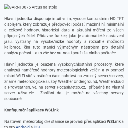
Hlavní jednotka disponuje intuitivním, vysoce kontrastním HD TFT
displejem, který zobrazuje předpovědi počasí, maximální, minimální
a celkové hodnoty, historická data a aktuální měření ze všech
připojených čidel. Přídavné funkce, jako je automatické nastavení
jasu, výstrahy na vysoké/nízké hodnoty a rozsáhlé možnosti
kalibrace, činí tuto stanici výjimečným nástrojem pro detailní
analýzu počasí – a to vše bez nutnosti použití stolního počítače.
Hlavní jednotka je osazena vysokorychlostními procesory, které
analyzují naměřené hodnoty meteorologických veličin a ty pomocí
místní Wi-Fi sítě v reálném čase nahrává na zvolený server/servery,
známé meteorologické služby Weather Underground, Weathercloud
a ProWeatherLive, na server PocasiMeteo.cz,
případně na vlastní
server uživatele.
Zasílání dat je možné na všechny servery
současn
ě.
Konfigurační aplikace WSLink
Nastavení meteorologické stanice se provádí přes aplikaci
WSLink
a
to pro
Android
a
iOS
.