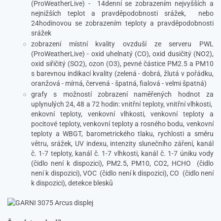
(ProWeatherLive) -
14denní se zobrazením nejvyšších a
nejnižších teplot a pravděpodobnosti srážek,
nebo
24hodinovou se zobrazením teploty a pravděpodobnosti
srážek
zobrazení místní kvality ovzduší ze serveru PWL
(ProWeatherLive) - oxid uhelnatý (CO), oxid dusičitý (NO2),
oxid siřičitý (SO2), ozon (O3), pevné částice PM2.5 a PM10
s barevnou indikací kvality (zelená - dobrá, žlutá v pořádku,
oranžová - mírná, červená - špatná, fialová - velmi špatná)
grafy s možností zobrazení naměřených hodnot za
uplynulých 24, 48 a 72 hodin: vnitřní teploty, vnitřní vlhkosti,
enkovní teploty, venkovní vlhkosti, venkovní teploty a
pocitové teploty, venkovní teploty a rosného bodu, venkovní
teploty a WBGT, barometrického tlaku, rychlosti a směru
větru, srážek, UV indexu, intenzity slunečního záření, kanál
č. 1-7 teploty, kanál č. 1-7 vlhkosti, kanál č. 1-7 úniku vody
(čidlo není k dispozici), PM2.5, PM10, CO2, HCHO
(čidlo
není k dispozici), VOC
(čidlo není k dispozici), CO
(čidlo není
k dispozici), detekce blesků