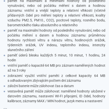
paměť na maximální a minimální hodnoty od posledního
vynulování, nebo od počátku měření s datem a hodinou
záznamu: vnitřní a vnější teploty a relativní vlhkosti (včetně
přídavných čidel pro měření teploty a relativní vlhkosti, kvality
vzduchu PM2.5, PM10., CO2), pocitové teploty, rosného bodu,
barometrického tlaku absolutního a relativního
paměť na maximální hodnoty od posledního vynulování, nebo od
počátku měření s datem a hodinou záznamu: průměrnou
hodnotu rychlosti větru a nárazu větru, hodinových srážek,
týdenních srážek, UV indexu, teplotního indexu, intenzity
slunečního záření
paměť úderů blesku každých 5 minut, 10 minut, 1 hodinu, 24
hodin
vnitřní paměť o kapacitě 64 MB pro záznam naměřených hodnot
až na 3 roky
zobrazení využití vnitřní paměti z celkové kapacity 64 MB
s odhadovaným zbývajícím počtem dní záznamu
záložní baterie může zálohovat čas a datum
vestavěná paměť může zálohovat: naměřené hodnoty uložené v
datovém záznamu, nastavení WI-FI připojení, ID čidel, hodnoty
kalibrace, záznamy MAX / MIN hodnot, jazyk menu a nastavení