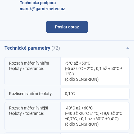
Technická podpora
marek@garni-meteo.cz
Poslat dotaz
Technické parametry
(72)
Rozsah měření vnitřní
-5°C až +50°C
teploty / tolerance:
(-5 až 0°C ± 2°C ; 0,1 až +50°C ±
1°C )
(čidlo SENSIRION)
Rozlišení vnitřní teploty:
0,1°C
Rozsah měření vnější
-40°C až +60°C
teploty / tolerance:
(-40 až -20°C ±1°C, -19,9 až 0°C
±0,7°C, +0,1 až +60°C ±0,4°C)
(čidlo SENSIRION)