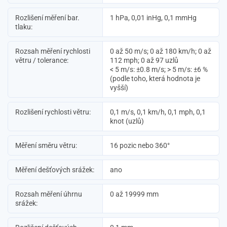
Rozlišení měření bar.
1 hPa, 0,01 inHg, 0,1 mmHg
tlaku:
Rozsah měření rychlosti
0 až 50 m/s; 0 až 180 km/h; 0 až
větru / tolerance:
112 mph; 0 až 97 uzlů
< 5 m/s: ±0.8 m/s; > 5 m/s: ±6 %
(podle toho, která hodnota je
vyšší)
Rozlišení rychlosti větru:
0,1 m/s, 0,1 km/h, 0,1 mph, 0,1
knot (uzlů)
Měření směru větru:
16 pozic nebo 360°
Měření dešťových srážek:
ano
Rozsah měření úhrnu
0 až 19999 mm
srážek: