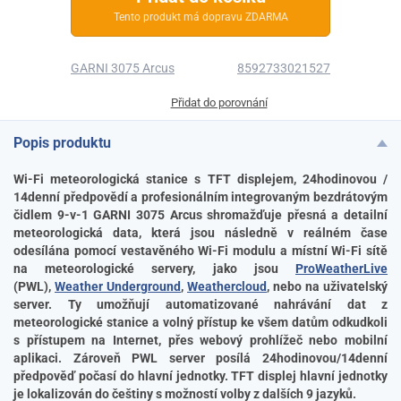
Tento produkt má dopravu ZDARMA
GARNI 3075 Arcus
8592733021527
Přidat do porovnání
Popis produktu
Wi-Fi meteorologická stanice s TFT displejem, 24hodinovou /
14denní předpovědí a profesionálním integrovaným bezdrátovým
čidlem 9-v-1 GARNI 3075 Arcus shromažďuje přesná a detailní
meteorologická data, která jsou následně v reálném čase
odesílána pomocí vestavěného Wi-Fi modulu a místní Wi-Fi sítě
na meteorologické servery, jako jsou
ProWeatherLive
(PWL),
Weather Underground
,
Weathercloud
, nebo na uživatelský
server. Ty umožňují automatizované nahrávání dat z
meteorologické stanice a volný přístup ke všem datům odkudkoli
s přístupem na Internet, přes webový prohlížeč nebo mobilní
aplikaci. Zároveň PWL server posílá 24hodinovou/14denní
předpověď počasí do hlavní jednotky. TFT displej hlavní jednotky
je lokalizován do češtiny s možností volby z dalších 9 jazyků.