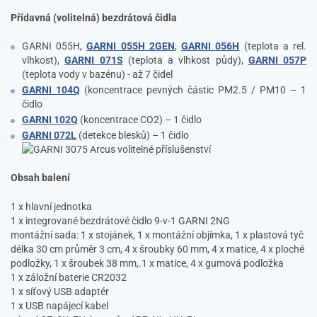
Přídavná (volitelná) bezdrátová čidla
GARNI 055H,
GARNI 055H 2GEN
,
GARNI 056H
(teplota a rel.
vlhkost),
GARNI 071S
(teplota a vlhkost půdy),
GARNI 057P
(teplota vody v bazénu) - až 7 čidel
GARNI 104Q
(koncentrace pevných částic PM2.5 / PM10 – 1
čidlo
GARNI 102Q
(koncentrace CO2) – 1 čidlo
GARNI 072L
(detekce blesků) – 1 čidlo
Obsah balení
1 x hlavní jednotka
1 x integrované bezdrátové čidlo 9-v-1 GARNI 2NG
montážní sada: 1 x stojánek, 1 x montážní objímka, 1 x plastová tyč
délka 30 cm průměr 3 cm, 4 x šroubky 60 mm, 4 x matice, 4 x ploché
podložky, 1 x šroubek 38 mm,.1 x matice, 4 x gumová podložka
1 x záložní baterie CR2032
1 x síťový USB adaptér
1 x USB napájecí kabel