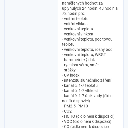
naměřených hodnot za
uplynulých 24 hodin, 48 hodin a
72 hodin pro:
- vnitřní teplotu
- vnitřní vlhkost
- venkovní teplotu
- venkovní vlhkost
- venkovní teplotu, pocitovou
teplotu
- venkovní teplotu, rosný bod
- venkovní teplotu, WBGT
- barometrický tlak
- rychlost větru, směr
- srážky
- UV index
- intenzitu slunečního záření
- kanál č. 1-7 teplotu
- kanál č. 1-7 vlhkost
- kanál č. 1-7 únik vody (čidlo
není k dispozici)
- PM2.5, PM10
- CO2
- HCHO (čidlo není k dispozici)
- VOC (čidlo není k dispozici)
- CO (čidlo není k dispozici)