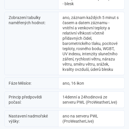
- blesk
Zobrazení tabulky
ano, záznam každých 5 minut s
naměřených hodnot:
časem a datem záznamu -
vnitřní a venkovní teploty a
relativní vlhkosti včetně
přídavných čidel,
barometrického tlaku, pocitové
teploty, rosného bodu, WGBT,
UV indexu, intenzity slunečního
záření, rychlosti větru, nárazu
větru, směru větru, srážek,
kvality ovzduší, úderů blesku
Fáze Měsíce:
ano, 16 ikon
Princip předpovědi
14denní a 24hodinová ze
počasí:
serveru PWL (ProWeatherLive)
Nastavení nadmořské
ano na serveru PWL
výšky:
(ProWeatherLive)