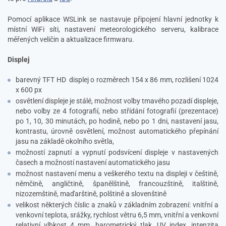
Pomocí aplikace WSLink se nastavuje připojení hlavní jednotky k
místní WiFi síti, nastavení meteorologického serveru, kalibrace
měřených veličin a aktualizace firmwaru.
Displej
barevný TFT HD
displej o rozměrech 154 x 86 mm, rozlišení 1024
x 600 px
osvětlení displeje je stálé, možnost volby tmavého pozadí displeje,
nebo volby ze 4 fotografií, nebo střídání fotografií (prezentace)
po 1, 10, 30 minutách, po hodině, nebo po 1 dni, nastavení jasu,
kontrastu, úrovně osvětlení, možnost automatického přepínání
jasu na základě okolního světla,
možností zapnutí a vypnutí podsvícení displeje v nastavených
časech a možností nastavení automatického jasu
možnost nastavení menu a veškerého textu na displeji v češtině,
němčině, angličtině, španělštině, francouzštině, italštině,
nizozemštině, maďarštině, polštině a slovenštině
velikost některých číslic a znaků v základním zobrazení: vnitřní a
venkovní teplota, srážky, rychlost větru 6,5 mm, vnitřní a venkovní
relativní vlhkost 4 mm, barometrický tlak, UV index, intenzita