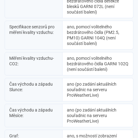
bezdrátového čidla detekce
blesků GARNI 072L (není
součástí balení)
Specifikace senzorů pro
ano, pomocí volitelného
měření kvality vzduchu:
bezdrátového čidla (PM2.5,
PM10) GARNI 104Q (není
součástí balení)
Měření kvality vzduchu-
ano, pomocí volitelného
CO2:
bezdrátového čidla GARNI 102Q
(není součástí balení)
Čas východu a západu
ano (po zadání aktuálních
Slunce:
souřadnic na serveru
ProWeatherLive)
Čas východu a západu
ano (po zadání aktuálních
Měsíce:
souřadnic na serveru
ProWeatherLive)
Graf:
ano, s možností zobrazení