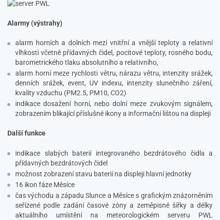
Alarmy (výstrahy)
alarm horních a dolních mezí vnitřní a vnější teploty a relativní
vlhkosti včetně přídavných čidel, pocitové teploty, rosného bodu,
barometrického tlaku absolutního a relativního,
alarm horní meze rychlosti větru, nárazu větru, intenzity srážek,
denních srážek, event, UV indexu, intenzity slunečního záření,
kvality vzduchu (PM2.5, PM10, CO2)
indikace dosažení horní, nebo dolní meze zvukovým signálem,
zobrazením blikající příslušné ikony a informační lištou na displeji
Další funkce
indikace slabých baterií integrovaného bezdrátového čidla a
přídavných bezdrátových čidel
možnost zobrazení stavu baterií na displeji hlavní jednotky
16 ikon fáze Měsíce
čas východu a západu Slunce a Měsíce s grafickým znázorněním
seřízené podle zadání časové zóny a zeměpisné šířky a délky
aktuálního umístění na meteorologickém serveru PWL