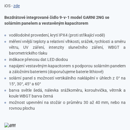
iOS -
zde
Bezdrátové integrované čidlo 9-v-1 model GARNI 2NG se
solárním panelem a vestavěným kapacitorem
voděodolné provedení, krytí IPX4 (proti stříkající vodě)
měření vnější teploty a relativní vlhkosti, srážek, rychlosti a směru
větru, UV záření, intenzity slunečního záření, WBGT a
barometrického tlaku
indikace přenosu dat LED diodou
napájení vestavěným kapacitorem s podporou solárním panelem
a záložními bateriemi (doporučujeme baterie lithiové)
solární panel s možností vertikálního naklápění v úhlech z 0° na
15°, 30°, 45° a 60°
barva světle šedá, nálevka srážkoměru, korouhvička, větrník a
koule WBGT barva černá
možnost upevnění na stožár o průměru 30 až 40 mm, nebo na
rovnou plochu