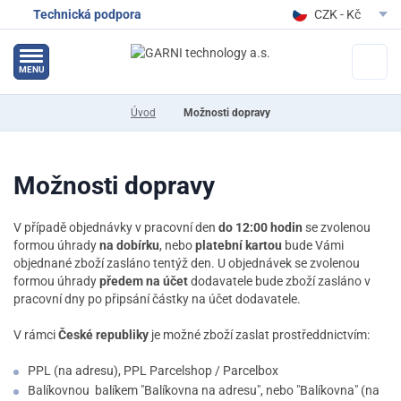
Technická podpora
CZK - Kč
EUR - Eur
MENU
Úvod
Možnosti dopravy
Možnosti dopravy
V případě objednávky v pracovní den
do 12:00 hodin
se zvolenou
formou úhrady
na dobírku
, nebo
platební kartou
bude Vámi
objednané zboží zasláno tentýž den. U objednávek se zvolenou
formou úhrady
předem na účet
dodavatele bude zboží zasláno v
pracovní dny po připsání částky na účet dodavatele.
V rámci
České republiky
je možné zboží zaslat prostředdnictvím:
PPL (na adresu), PPL Parcelshop / Parcelbox
Balíkovnou balíkem "Balíkovna na adresu", nebo "Balíkovna" (na