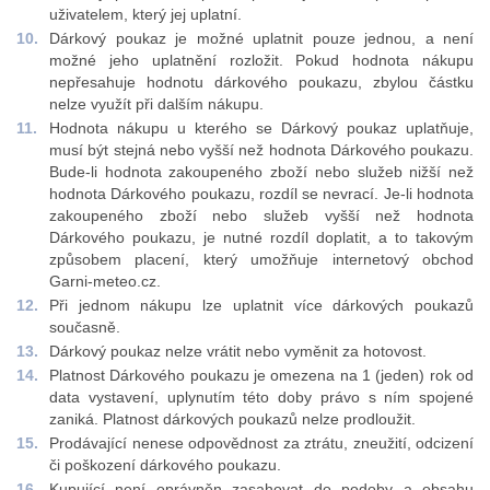
uživatelem, který jej uplatní.
Dárkový poukaz je možné uplatnit pouze jednou, a není
možné jeho uplatnění rozložit. Pokud hodnota nákupu
nepřesahuje hodnotu dárkového poukazu, zbylou částku
nelze využít při dalším nákupu.
Hodnota nákupu u kterého se Dárkový poukaz uplatňuje,
musí být stejná nebo vyšší než hodnota Dárkového poukazu.
Bude-li hodnota zakoupeného zboží nebo služeb nižší než
hodnota Dárkového poukazu, rozdíl se nevrací. Je-li hodnota
zakoupeného zboží nebo služeb vyšší než hodnota
Dárkového poukazu, je nutné rozdíl doplatit, a to takovým
způsobem placení, který umožňuje internetový obchod
Garni-meteo.cz.
Při jednom nákupu lze uplatnit více dárkových poukazů
současně.
Dárkový poukaz nelze vrátit nebo vyměnit za hotovost.
Platnost Dárkového poukazu je omezena na 1 (jeden) rok od
data vystavení, uplynutím této doby právo s ním spojené
zaniká. Platnost dárkových poukazů nelze prodloužit.
Prodávající nenese odpovědnost za ztrátu, zneužití, odcizení
či poškození dárkového poukazu.
Kupující není oprávněn zasahovat do podoby a obsahu