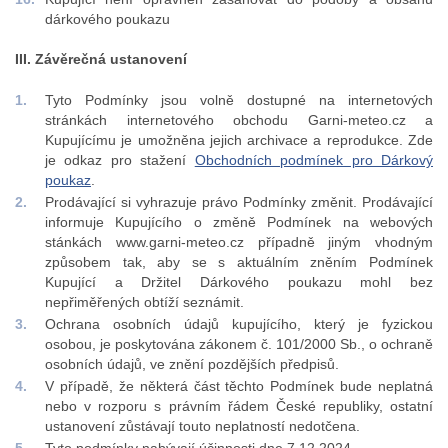
dárkového poukazu
III. Závěrečná ustanovení
Tyto Podmínky jsou volně dostupné na internetových
stránkách internetového obchodu Garni-meteo.cz a
Kupujícímu je umožněna jejich archivace a reprodukce. Zde
je odkaz pro stažení
Obchodních podmínek pro Dárkový
poukaz
.
Prodávající si vyhrazuje právo Podmínky změnit. Prodávající
informuje Kupujícího o změně Podmínek na webových
stánkách www.garni-meteo.cz případně jiným vhodným
způsobem tak, aby se s aktuálním zněním Podmínek
Kupující a Držitel Dárkového poukazu mohl bez
nepřiměřených obtíží seznámit.
Ochrana osobních údajů kupujícího, který je fyzickou
osobou, je poskytována zákonem č. 101/2000 Sb., o ochraně
osobních údajů, ve znění pozdějších předpisů.
V případě, že některá část těchto Podmínek bude neplatná
nebo v rozporu s právním řádem České republiky, ostatní
ustanovení zůstávají touto neplatností nedotčena.
Tyto podmínky nabývají účinnosti dne 7.12.2024.