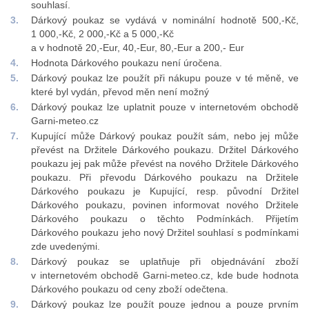
souhlasí.
Dárkový poukaz se vydává v nominální hodnotě 500,-Kč,
1 000,-Kč, 2 000,-Kč a 5 000,-Kč
a v hodnotě 20,-Eur, 40,-Eur, 80,-Eur a 200,- Eur
Hodnota Dárkového poukazu není úročena.
Dárkový poukaz lze použít při nákupu pouze v té měně, ve
které byl vydán, převod měn není možný
Dárkový poukaz lze uplatnit pouze v internetovém obchodě
Garni-meteo.cz
Kupující může Dárkový poukaz použít sám, nebo jej může
převést na Držitele Dárkového poukazu. Držitel Dárkového
poukazu jej pak může převést na nového Držitele Dárkového
poukazu. Při převodu Dárkového poukazu na Držitele
Dárkového poukazu je Kupující, resp. původní Držitel
Dárkového poukazu, povinen informovat nového Držitele
Dárkového poukazu o těchto Podmínkách. Přijetím
Dárkového poukazu jeho nový Držitel souhlasí s podmínkami
zde uvedenými.
Dárkový poukaz se uplatňuje při objednávání zboží
v internetovém obchodě Garni-meteo.cz, kde bude hodnota
Dárkového poukazu od ceny zboží odečtena.
Dárkový poukaz lze použít pouze jednou a pouze prvním