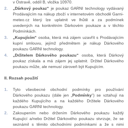
v Ostravě, oddíl B, vložka 10970.
„Dárkový poukaz“
je
poukaz GARNI technology vydávaný
Prodávajícím na nákup zboží v internetovém obchodě Garni-
meteo.cz který lze uplatnit ve lhůtě a za podmínek
uvedených na konkrétním Dárkovém poukaze a v těchto
Podmínkách.
„Kupujícím“
osoba, která má zájem uzavřít s Prodávajícím
kupní smlouvu, jejímž předmětem je nákup Dárkového
poukazu GARNI technology.
„Držitelem Dárkového poukazu“
osoba, která Dárkový
poukaz získala a má zájem jej uplatnit. Držitel Dárkového
poukazu může, ale nemusí zároveň být Kupujícím.
II. Rozsah použití
Tyto všeobecné obchodní podmínky pro používání
Dárkového poukazu (dále jen „
Podmínky
“) se vztahují na
každého Kupujícího a na každého Držitele Dárkového
poukazu GARNI technology.
Zakoupením nebo držením Dárkového poukazu každý
Kupující a/nebo Držitel Dárkového poukazu stvrzuje, že se
seznámil s těmito obchodními podmínkami a že s nimi