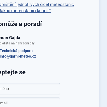
Umístění jednotlivých čidel meteostanic
Jakou meteostanici koupit?
omůže a poradí
man Gajda
cialista na náhradní díly
Technická podpora
info@garni-meteo.cz
ptejte se
méno
-mail