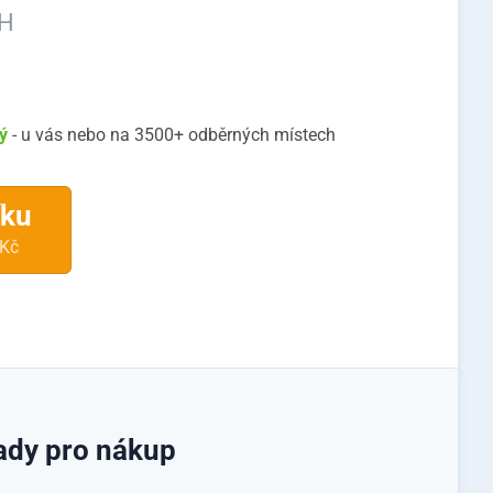
PH
rý
- u vás nebo na 3500+ odběrných místech
íku
 Kč
ady pro nákup