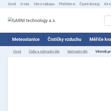
Úvod
O nás
Vše o nákupu
Přečtěte si
Časté dotazy
Ke s
Meteostanice
Čističky vzduchu
Měřiče kva
Úvod
Čidla a náhradní díly
Náhradní díly
Větrník 