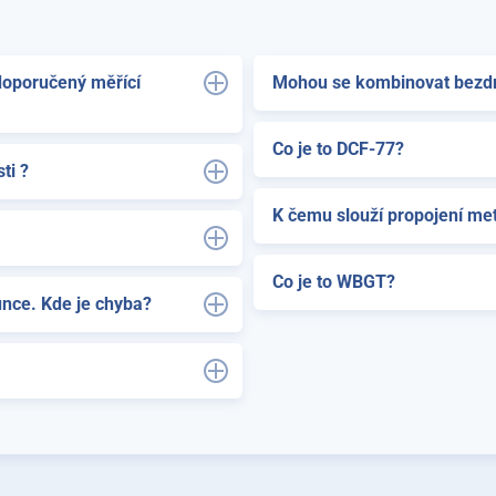
doporučený měřící
Mohou se kombinovat bezdrá
Co je to DCF-77?
ti ?
K čemu slouží propojení mete
Co je to WBGT?
unce. Kde je chyba?