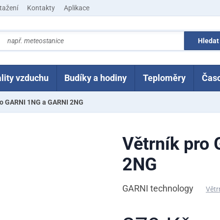
tažení
Kontakty
Aplikace
lity vzduchu
Budíky a hodiny
Teploměry
Čas
pro GARNI 1NG a GARNI 2NG
Větrník pro
2NG
GARNI technology
Větr