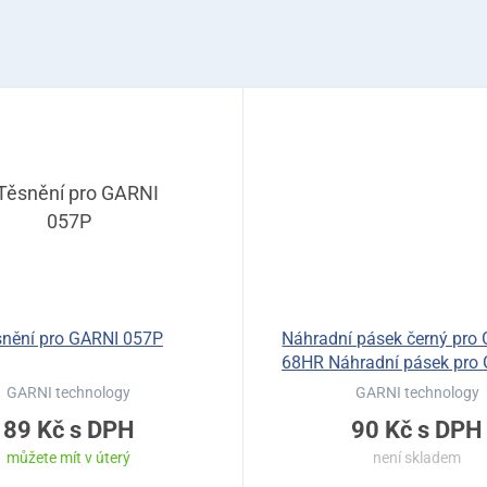
snění pro GARNI 057P
Náhradní pásek černý pro
68HR Náhradní pásek pro 
68HR
GARNI technology
GARNI technology
89 Kč
s DPH
90 Kč
s DPH
můžete mít v úterý
není skladem