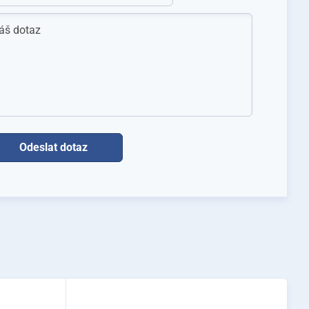
áš dotaz
zítko