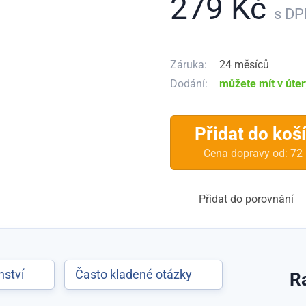
279 Kč
s D
Záruka:
24 měsíců
Dodání:
můžete mít v úte
Přidat do koš
Cena dopravy od: 72
Přidat do porovnání
nství
Často kladené otázky
R