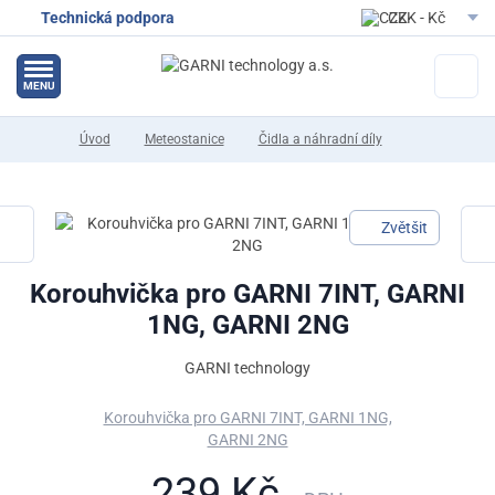
Technická podpora
CZK - Kč
EUR - Eur
MENU
Úvod
Meteostanice
Čidla a náhradní díly
Zvětšit
Korouhvička pro GARNI 7INT, GARNI
1NG, GARNI 2NG
GARNI technology
Korouhvička pro GARNI 7INT, GARNI 1NG,
GARNI 2NG
239 Kč