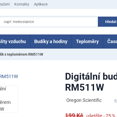
tažení
Kontakty
Aplikace
lity vzduchu
Budíky a hodiny
Teploměry
Čas
udík s teploměrem RM511W
Digitální bu
RM511W
Oregon Scientific
R
199 Kč
ušetříte - 25 %