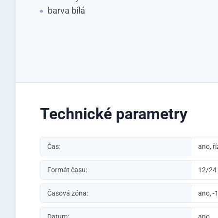
barva bílá
Technické parametry
Čas:
ano, ř
Formát času:
12/24
Časová zóna:
ano, -
Datum:
ano