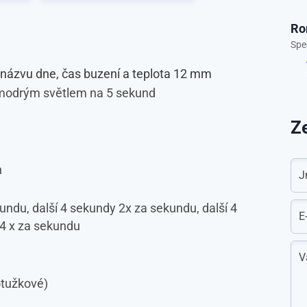
Ro
Spec
 názvu dne, čas buzení a teplota 12 mm
 modrým světlem na 5 sekund
Ze
h
J
kundu, další 4 sekundy 2x za sekundu, další 4
E
4 x za sekundu
V
otužkové)