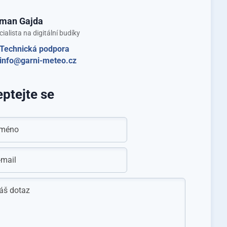
man Gajda
ialista na digitální budíky
Technická podpora
info@garni-meteo.cz
ptejte se
méno
-mail
áš dotaz