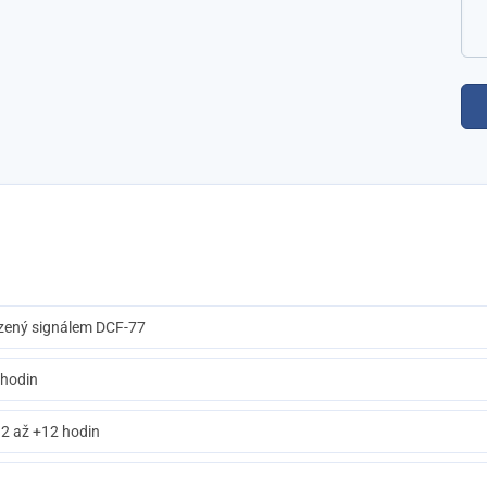
ra
ízený signálem DCF-77
 hodin
12 až +12 hodin