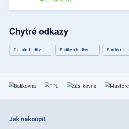
můžete mít v úterý
Chytré odkazy
Digitální budíky
Budíky a hodiny
Budíky říze
Jak nakoupit