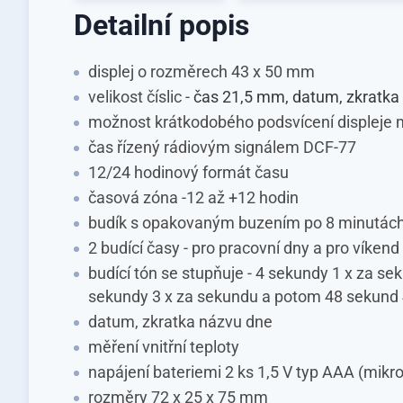
Detailní popis
displej o rozměrech 43 x 50 mm
velikost číslic -
čas 21,5 mm, datum, zkratka
možnost krátkodobého podsvícení displeje
čas řízený rádiovým signálem DCF-77
12/24 hodinový formát času
časová zóna -12 až +12 hodin
budík s opakovaným buzením po 8 minutác
2 budící časy - pro pracovní dny a pro víkend
budící tón se stupňuje - 4 sekundy 1 x za se
sekundy 3 x za sekundu a potom 48 sekund 
datum, zkratka názvu dne
měření vnitřní teploty
napájení bateriemi 2 ks 1,5 V typ AAA (mikr
rozměry 72 x 25 x 75 mm