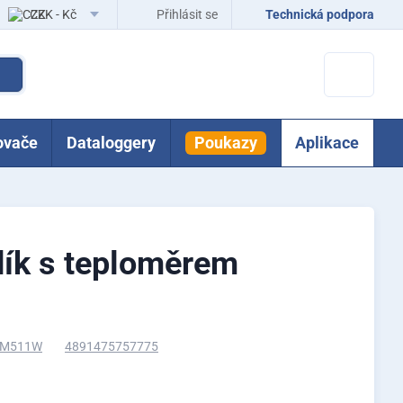
CZK - Kč
Přihlásit se
Technická podpora
EUR - Eur
ovače
Dataloggery
Poukazy
Aplikace
dík s teploměrem
M511W
4891475757775