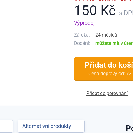
150 Kč
s D
Výprodej
Záruka:
24 měsíců
Dodání:
můžete mít v úte
Přidat do koš
Cena dopravy od: 72
Přidat do porovnání
y
Alternativní produkty
P