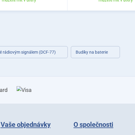
můžete mít v úterý
můžete mít v úterý
né rádiovým signálem (DCF-77)
Budíky na baterie
Vaše objednávky
O společnosti