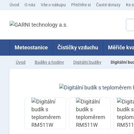
Úvod
O nás
Vše o nákupu
Přečtěte si
Časté dotazy
Ke s
Meteostanice
Čističky vzduchu
Měřiče kva
Úvod
Budíky a hodiny
Digitální budíky
Digitální b