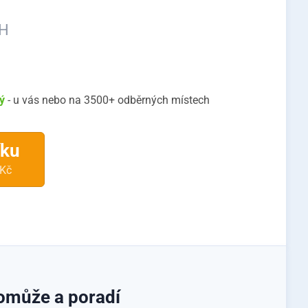
PH
rý
- u vás nebo na 3500+ odběrných místech
íku
 Kč
omůže a poradí