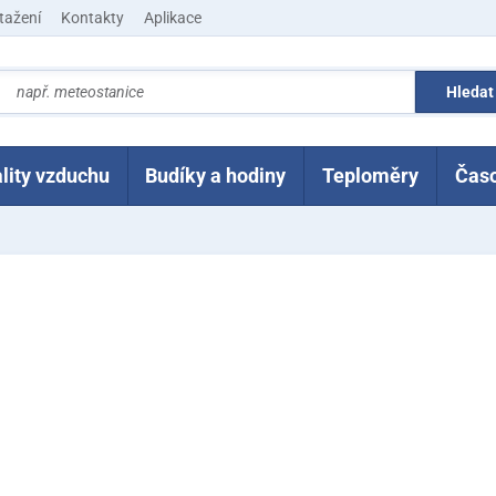
tažení
Kontakty
Aplikace
lity vzduchu
Budíky a hodiny
Teploměry
Čas