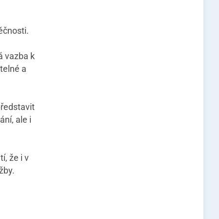
ěčnosti.
á vazba k
telné a
ředstavit
ní, ale i
, že i v
žby.