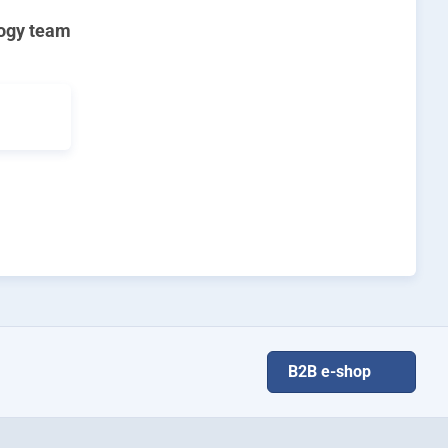
ogy team
B2B e-shop