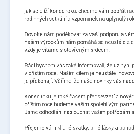
jak se blíží konec roku, chceme vám popřát ra
rodinných setkání a vzpomínek na uplynulý rok.
Dovolte nám poděkovat za vaši podporu a věrno
našim výrobkům nám pomáhá se neustále zlepš
vždy je vítáme s otevřeným srdcem.
Rádi bychom vás také informovali, že už nyní 
v příštím roce. Naším cílem je neustále inovova
je překonají. Věříme, že naše novinky vás nad
Konec roku je také časem předsevzetí a novýc
příštím roce budeme vaším spolehlivým partner
Jsme odhodláni naslouchat vašim potřebám a 
Přejeme vám klidné svátky, plné lásky a pohod