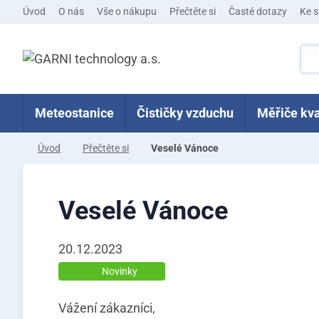
Úvod
O nás
Vše o nákupu
Přečtěte si
Časté dotazy
Ke s
Meteostanice
Čističky vzduchu
Měřiče kva
Úvod
Přečtěte si
Veselé Vánoce
Veselé Vánoce
20.12.2023
Novinky
Vážení zákazníci,