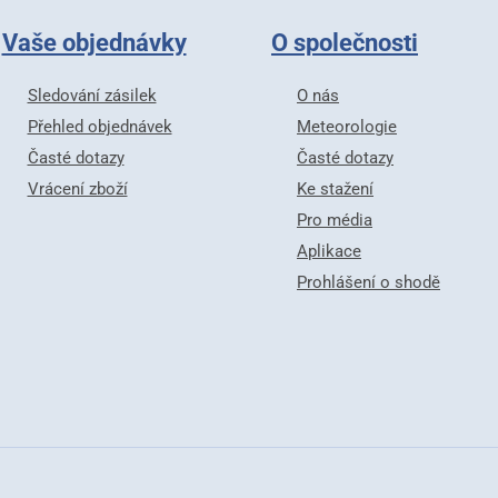
Vaše objednávky
O společnosti
Sledování zásilek
O nás
Přehled objednávek
Meteorologie
Časté dotazy
Časté dotazy
Vrácení zboží
Ke stažení
Pro média
Aplikace
Prohlášení o shodě