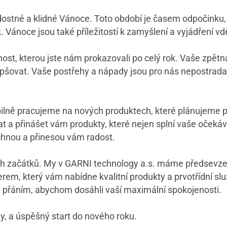
dostné a klidné Vánoce. Toto období je časem odpočinku,
 Vánoce jsou také příležitostí k zamyšlení a vyjádření vd
st, kterou jste nám prokazovali po celý rok. Vaše zpětn
ovat. Vaše postřehy a nápady jsou pro nás nepostrada
pilně pracujeme na nových produktech, které plánujeme p
t a přinášet vám produkty, které nejen splní vaše očekává
chnou a přinesou vám radost.
h začátků. My v GARNI technology a.s. máme předsevzetí
em, který vám nabídne kvalitní produkty a prvotřídní slu
přáním, abychom dosáhli vaší maximální spokojenosti.
y, a úspěšný start do nového roku.