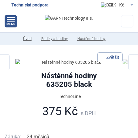
Technická podpora
CZK - Kč
EUR - Eur
MENU
Úvod
Budíky a hodiny
Nástěnné hodiny
Zvětšit
Nástěnné hodiny
635205 black
TechnoLine
375 Kč
s DPH
Záruka:
24 měsíců