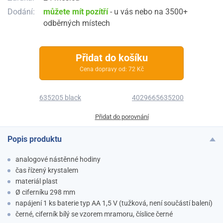
Dodání:
můžete mít pozítří
- u vás nebo na 3500+
odběrných místech
Přidat do košíku
Cena dopravy od: 72 Kč
635205 black
4029665635200
Přidat do porovnání
Popis produktu
analogové nástěnné hodiny
čas řízený krystalem
materiál plast
Ø ciferníku 298 mm
napájení 1 ks baterie typ AA 1,5 V (tužková, není součástí balení)
černé, ciferník bílý se vzorem mramoru, číslice černé