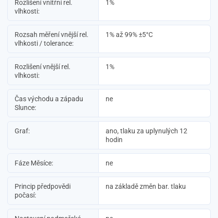
Rozlišení vnitřní rel.
1%
vlhkosti:
Rozsah měření vnější rel.
1% až 99% ±5°C
vlhkosti / tolerance:
Rozlišení vnější rel.
1%
vlhkosti:
Čas východu a západu
ne
Slunce:
Graf:
ano, tlaku za uplynulých 12
hodin
Fáze Měsíce:
ne
Princip předpovědi
na základě změn bar. tlaku
počasí: