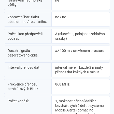
Nastavení nadmořské
ne
výšky:
Zobrazení bar. tlaku
ne / ne
absolutního / relativního:
Počet ikon předpovědi
3 (slunečno, polojasno/oblačno,
počasí:
srážky)
Dosah signálu
až 100 m v otevřeném prostoru
bezdrátového čidla:
Interval přenosu dat:
interval měření každé 2 minuty,
přenos dat každých 6 minut
Frekvence přenosu
868 MHz
bezdrátových čidel:
Počet kanálů:
1, možnost přidání dalších
bezdrátových čidel do systému
Mobile Alerts (domácího