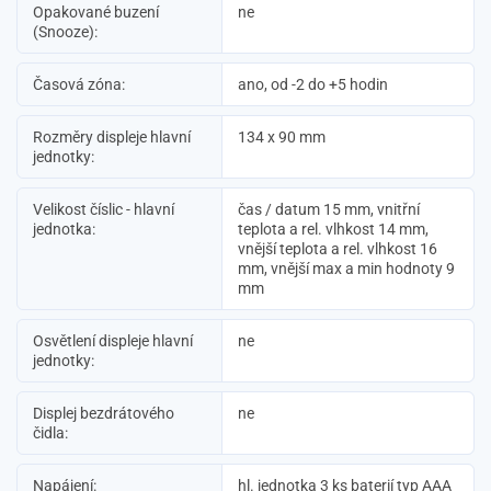
Opakované buzení
ne
(Snooze):
Časová zóna:
ano, od -2 do +5 hodin
Rozměry displeje hlavní
134 x 90 mm
jednotky:
Velikost číslic - hlavní
čas / datum 15 mm, vnitřní
jednotka:
teplota a rel. vlhkost 14 mm,
vnější teplota a rel. vlhkost 16
mm, vnější max a min hodnoty 9
mm
Osvětlení displeje hlavní
ne
jednotky:
Displej bezdrátového
ne
čidla:
Napájení:
hl. jednotka 3 ks baterií typ AAA