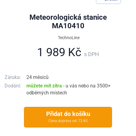
Meteorologická stanice
MA10410
TechnoLine
1 989 Kč
s DPH
Záruka:
24 měsíců
Dodání:
můžete mít zítra
- u vás nebo na 3500+
odběrných místech
Přidat do košíku
Cena dopravy od: 72 Kč