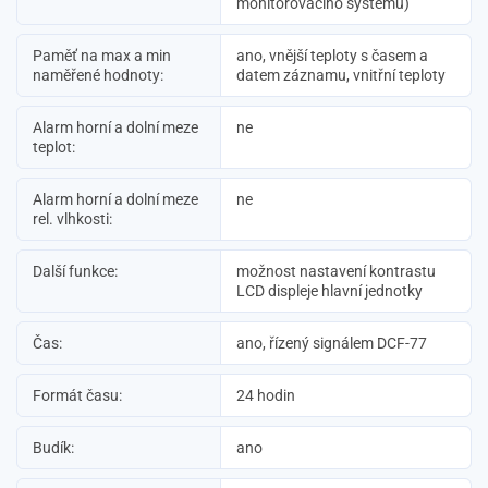
monitorovacího systému)
Paměť na max a min
ano, vnější teploty s časem a
naměřené hodnoty:
datem záznamu, vnitřní teploty
Alarm horní a dolní meze
ne
teplot:
Alarm horní a dolní meze
ne
rel. vlhkosti:
Další funkce:
možnost nastavení kontrastu
LCD displeje hlavní jednotky
Čas:
ano, řízený signálem DCF-77
Formát času:
24 hodin
Budík:
ano