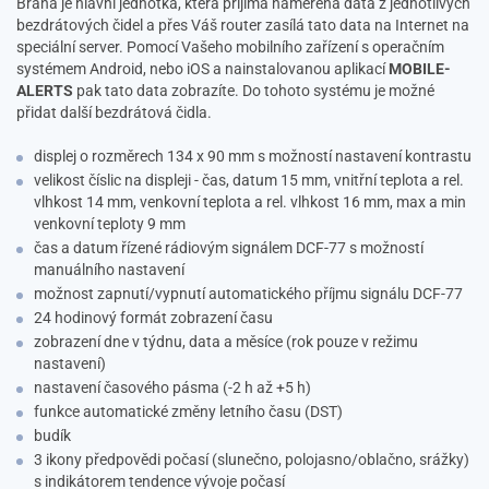
Brána je hlavní jednotka, která přijímá naměřená data z jednotlivých
bezdrátových čidel a přes Váš router zasílá tato data na Internet na
speciální server. Pomocí Vašeho mobilního zařízení s operačním
systémem Android, nebo iOS a nainstalovanou aplikací
MOBILE-
ALERTS
pak tato data zobrazíte. Do tohoto systému je možné
přidat další bezdrátová čidla.
displej o rozměrech 134 x 90 mm s možností nastavení kontrastu
velikost číslic na displeji - čas, datum 15 mm, vnitřní teplota a rel.
vlhkost 14 mm, venkovní teplota a rel. vlhkost 16 mm, max a min
venkovní teploty 9 mm
čas a datum řízené rádiovým signálem DCF-77 s možností
manuálního nastavení
možnost zapnutí/vypnutí automatického příjmu signálu DCF-77
24 hodinový formát zobrazení času
zobrazení dne v týdnu, data a měsíce (rok pouze v režimu
nastavení)
nastavení časového pásma (-2 h až +5 h)
funkce automatické změny letního času (DST)
budík
3 ikony předpovědi počasí (slunečno, polojasno/oblačno, srážky)
s indikátorem tendence vývoje počasí