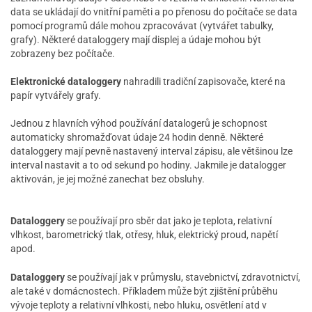
data se ukládají do vnitřní paměti a po přenosu do počítače se data
pomocí programů dále mohou zpracovávat (vytvářet tabulky,
grafy). Některé dataloggery mají displej a údaje mohou být
zobrazeny bez počítače.
Elektronické dataloggery
nahradili tradiční zapisovače, které na
papír vytvářely grafy.
Jednou z hlavních výhod používání datalogerů je schopnost
automaticky shromažďovat údaje 24 hodin denně. Některé
dataloggery mají pevně nastavený interval zápisu, ale většinou lze
interval nastavit a to od sekund po hodiny. Jakmile je datalogger
aktivován, je jej možné zanechat bez obsluhy.
Dataloggery
se používají pro sběr dat jako je teplota, relativní
vlhkost, barometrický tlak, otřesy, hluk, elektrický proud, napětí
apod.
Dataloggery
se používají jak v průmyslu, stavebnictví, zdravotnictví,
ale také v domácnostech. Příkladem může být zjištění průběhu
vývoje teploty a relativní vlhkosti, nebo hluku, osvětlení atd v