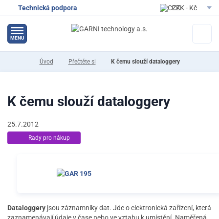
Technická podpora
CZK - Kč
EUR - Eur
MENU
Úvod
Přečtěte si
K čemu slouží dataloggery
K čemu slouží dataloggery
25.7.2012
Rady pro nákup
Dataloggery
jsou záznamníky dat. Jde o elektronická zařízení, která
zaznamenávají údaje v čase nebo ve vztahu k umístění. Naměřená