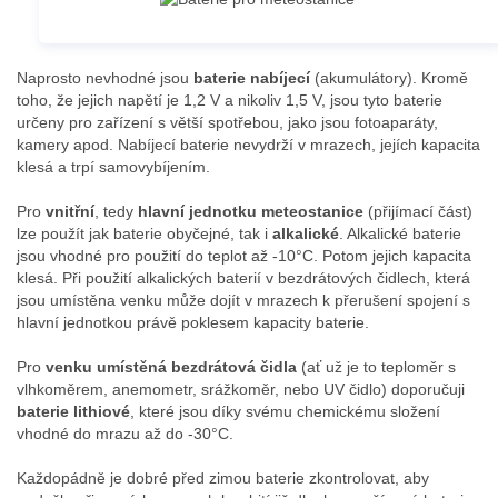
Naprosto nevhodné jsou
baterie nabíjecí
(akumulátory). Kromě
toho, že jejich napětí je 1,2 V a nikoliv 1,5 V, jsou tyto baterie
určeny pro zařízení s větší spotřebou, jako jsou fotoaparáty,
kamery apod. Nabíjecí baterie nevydrží v mrazech, jejích kapacita
klesá a trpí samovybíjením.
Pro
vnitřní
, tedy
hlavní jednotku meteostanice
(přijímací část)
lze použít jak baterie obyčejné, tak i
alkalické
. Alkalické baterie
jsou vhodné pro použití do teplot až -10°C. Potom jejich kapacita
klesá. Při použití alkalických baterií v bezdrátových čidlech, která
jsou umístěna venku může dojít v mrazech k přerušení spojení s
hlavní jednotkou právě poklesem kapacity baterie.
Pro
venku umístěná bezdrátová čidla
(ať už je to teploměr s
vlhkoměrem, anemometr, srážkoměr, nebo UV čidlo) doporučuji
baterie lithiové
, které jsou díky svému chemickému složení
vhodné do mrazu až do -30°C.
Každopádně je dobré před zimou baterie zkontrolovat, aby