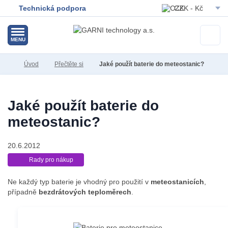
Technická podpora
CZK - Kč
EUR - Eur
MENU
Úvod
Přečtěte si
Jaké použít baterie do meteostanic?
Jaké použít baterie do
meteostanic?
20.6.2012
Rady pro nákup
Ne každý typ baterie je vhodný pro použití v
meteostanicích
,
případně
bezdrátových teploměrech
.