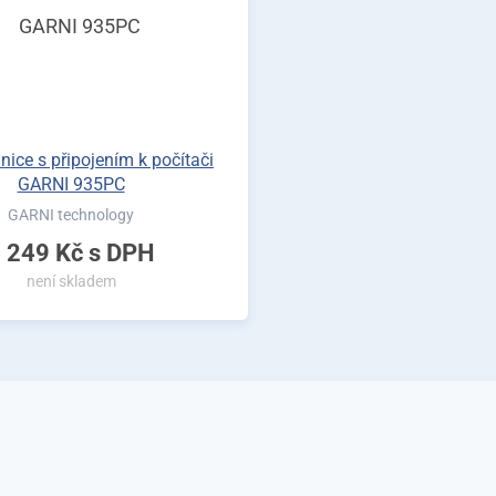
ice s připojením k počítači
GARNI 935PC
GARNI technology
 249 Kč
s DPH
není skladem