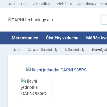
Úvod
O nás
Vše o nákupu
Přečtěte si
Časté dotazy
Ke s
Meteostanice
Čističky vzduchu
Měřiče kva
Úvod
Čidla a náhradní díly
Náhradní díly
Hlavní j