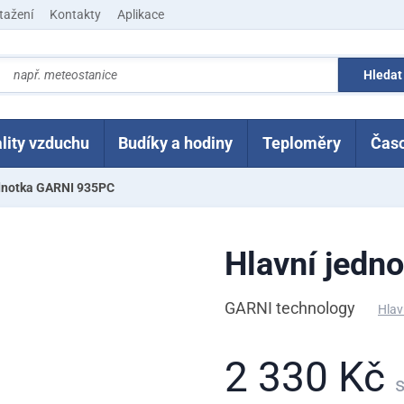
tažení
Kontakty
Aplikace
lity vzduchu
Budíky a hodiny
Teploměry
Čas
ednotka GARNI 935PC
Hlavní jedn
GARNI technology
Hlav
2 330 Kč