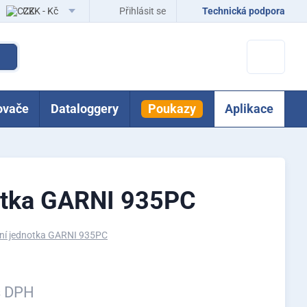
CZK - Kč
Přihlásit se
Technická podpora
EUR - Eur
ovače
Dataloggery
Poukazy
Aplikace
otka GARNI 935PC
ní jednotka GARNI 935PC
s DPH