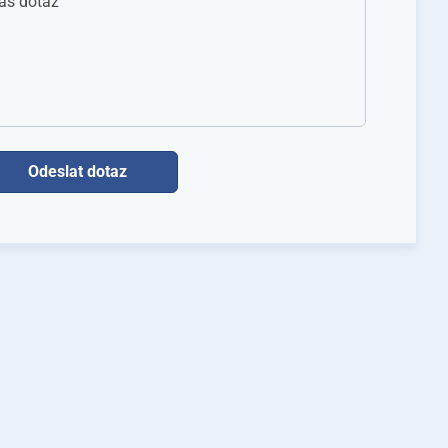
áš dotaz
zítko