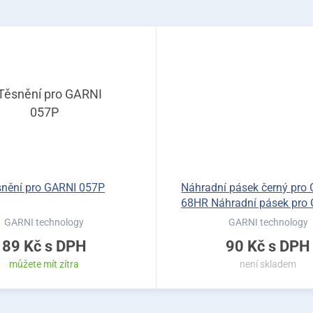
snění pro GARNI 057P
Náhradní pásek černý pro
68HR Náhradní pásek pro 
68HR
GARNI technology
GARNI technology
89 Kč
s DPH
90 Kč
s DPH
můžete mít zítra
není skladem