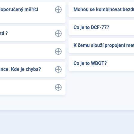
doporučený měřící
Mohou se kombinovat bezdrá
Co je to DCF-77?
ti ?
K čemu slouží propojení mete
Co je to WBGT?
unce. Kde je chyba?