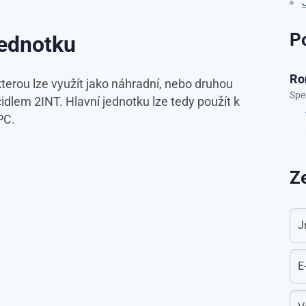
P
jednotku
Ro
erou lze využít jako náhradní, nebo druhou
Spe
idlem 2INT. Hlavní jednotku lze tedy použít k
PC.
Ze
J
E