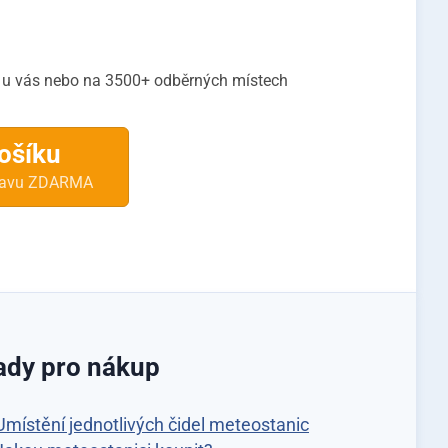
- u vás nebo na 3500+ odběrných místech
košíku
pravu ZDARMA
ady pro nákup
Umístění jednotlivých čidel meteostanic