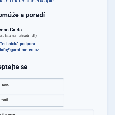
Jakou meteostanici koupit?
omůže a poradí
man Gajda
cialista na náhradní díly
Technická podpora
info@garni-meteo.cz
ptejte se
méno
-mail