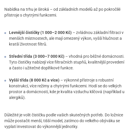
Nabídka na trhu je široká – od základních modelů až po pokročilé
přístroje s chytrými funkcemi.
Levnější čističky (1 000–2 000 Kč)
– zvládnou základní filtraci v
menších místnostech, ale mají omezený výkon, vyšší hlučnost a
kratší životnost filtrů.
Střední třída (3 000–7 000 Kč)
– vhodná pro běžné domácnosti.
Tyto čističky nabízejí více filtračních stupňů, kvalitnější provedení
a často i užitečné doplňkové funkce.
Vyšší třída (8 000 Kč a více)
– výkonné přístroje s robustní
konstrukcí, více režimy a chytrými funkcemi. Hodí se do velkých
prostor a domácností, kde je kvalita vzduchu klíčová (například u
alergiků).
Důležité je volit čističku podle vašich skutečných potřeb. Do ložnice
může postačit menší, tišší model, zatímco do velkého obýváku se
vyplatí investovat do výkonnější jednotky.