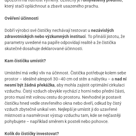
upozorní na nutnost výměny. Užitečný je i
omyvatelný předfiltr
,
který stačí opláchnout a zbavit usazeného prachu.
Ověření účinnosti
Dobří výrobci své čističky nechávají testovat u
nezávislých
zdravotnických nebo výzkumných institucí
. To přináší jistotu, že
parametry uvedené na papíře odpovídají realitě a že čistička
skutečně dosahuje deklarované účinnosti.
Kam čističku umístit?
Umístění má velký vliv na účinnost. Čistička potřebuje kolem sebe
prostor – ideálně alespoň 30–40 cm od stěn a nábytku – a
nad ní
nesmí být žádná překážka
, aby mohla zajistit optimální cirkulaci
vzduchu. Čistý vzduch obvykle vychází z horní nebo přední části,
proto musí mít volnou cestu do prostoru. Nevhodné je postavit
čističku hned vedle otevřeného okna nebo dveří, odkud by čistý
vzduch zbytečně unikal ven. Nejlepší je umístit ji do uzavřené
místnosti a nasměrovat výstup vzduchu tam, kde se nejčastěji
pohybujete – například směrem k posteli nebo pohovce.
Kolik do čističky investovat?