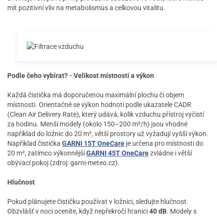
mít pozitivní vliv na metabolismus a celkovou vitalitu.
Podle čeho vybírat? - Velikost místnosti a výkon
Každá čistička má doporučenou maximální plochu či objem
místnosti. Orientačně se výkon hodnotí podle ukazatele CADR
(Clean Air Delivery Rate), který udává, kolik vzduchu přístroj vyčistí
za hodinu. Menší modely (okolo 150–200 m³/h) jsou vhodné
například do ložnic do 20 m², větší prostory už vyžadují vyšší výkon.
Například čistička
GARNI 15T OneCare
je určena pro místnosti do
20 m², zatímco výkonnější
GARNI 45T OneCare
zvládne i větší
obývací pokoj (zdroj: garni-meteo.cz).
Hlučnost
Pokud plánujete čističku používat v ložnici, sledujte hlučnost.
Obzvlášť v noci oceníte, když nepřekročí hranici
40 dB
. Modely s