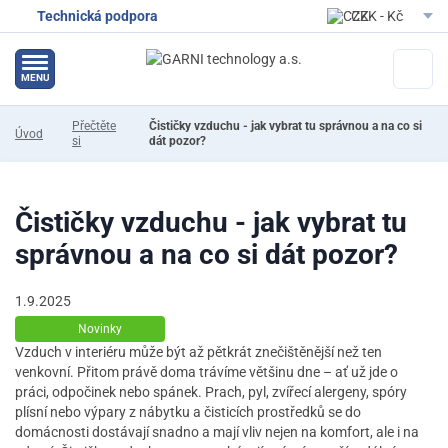
Technická podpora
CZK - Kč
EUR - Eur
MENU
Přečtěte
Čističky vzduchu - jak vybrat tu správnou a na co si
Úvod
si
dát pozor?
Čističky vzduchu - jak vybrat tu
správnou a na co si dát pozor?
1.9.2025
Novinky
Vzduch v interiéru může být až pětkrát znečištěnější než ten
venkovní. Přitom právě doma trávíme většinu dne – ať už jde o
práci, odpočinek nebo spánek. Prach, pyl, zvířecí alergeny, spóry
plísní nebo výpary z nábytku a čisticích prostředků se do
domácnosti dostávají snadno a mají vliv nejen na komfort, ale i na