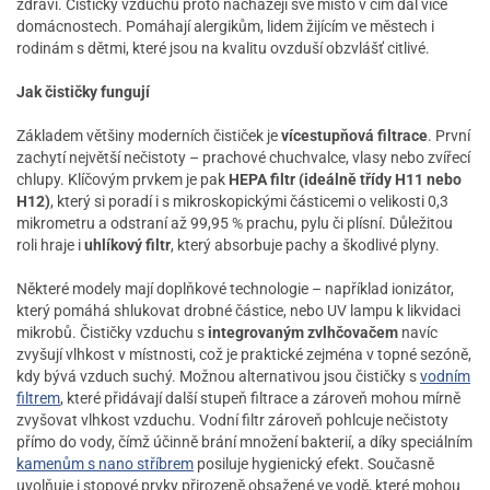
zdraví. Čističky vzduchu proto nacházejí své místo v čím dál více
domácnostech. Pomáhají alergikům, lidem žijícím ve městech i
rodinám s dětmi, které jsou na kvalitu ovzduší obzvlášť citlivé.
Jak čističky fungují
Základem většiny moderních čističek je
vícestupňová filtrace
. První
zachytí největší nečistoty – prachové chuchvalce, vlasy nebo zvířecí
chlupy. Klíčovým prvkem je pak
HEPA filtr (ideálně třídy H11 nebo
H12)
, který si poradí i s mikroskopickými částicemi o velikosti 0,3
mikrometru a odstraní až 99,95 % prachu, pylu či plísní. Důležitou
roli hraje i
uhlíkový filtr
, který absorbuje pachy a škodlivé plyny.
Některé modely mají doplňkové technologie – například ionizátor,
který pomáhá shlukovat drobné částice, nebo UV lampu k likvidaci
mikrobů. Čističky vzduchu s
integrovaným zvlhčovačem
navíc
zvyšují vlhkost v místnosti, což je praktické zejména v topné sezóně,
kdy bývá vzduch suchý. Možnou alternativou jsou čističky s
vodním
filtrem
, které přidávají další stupeň filtrace a zároveň mohou mírně
zvyšovat vlhkost vzduchu. Vodní filtr zároveň pohlcuje nečistoty
přímo do vody, čímž účinně brání množení bakterií, a díky speciálním
kamenům s nano stříbrem
posiluje hygienický efekt. Současně
uvolňuje i stopové prvky přirozeně obsažené ve vodě, které mohou