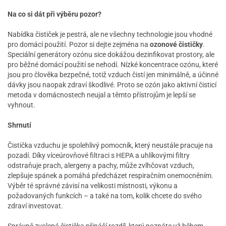
Na co si dát při výběru pozor?
Nabídka čističek je pestrá, ale ne všechny technologie jsou vhodné
pro domácí použití. Pozor si dejte zejména na
ozonové čističky
.
Speciální generátory ozónu sice dokážou dezinfikovat prostory, ale
pro běžné domácí použití se nehodí. Nízké koncentrace ozónu, které
jsou pro člověka bezpečné, totiž vzduch čistí jen minimálně, a účinné
dávky jsou naopak zdraví škodlivé. Proto se ozón jako aktivní čisticí
metoda v domácnostech neujal a těmto přístrojům je lepší se
vyhnout.
Shrnutí
Čistička vzduchu je spolehlivý pomocník, který neustále pracuje na
pozadí. Díky víceúrovňové filtraci s HEPA a uhlíkovými filtry
odstraňuje prach, alergeny a pachy, může zvlhčovat vzduch,
zlepšuje spánek a pomáhá předcházet respiračním onemocněním.
Výběr té správné závisí na velikosti místnosti, výkonu a
požadovaných funkcích – a také na tom, kolik chcete do svého
zdraví investovat.